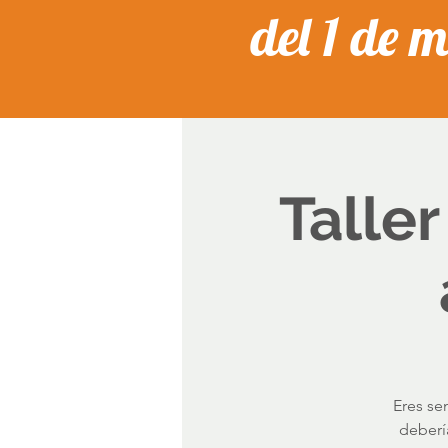
del 1 de 
Taller
Eres sen
deberí