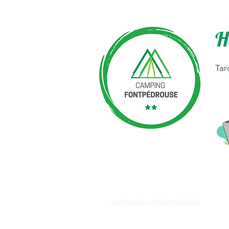
H
Tar
política de confidencialidad