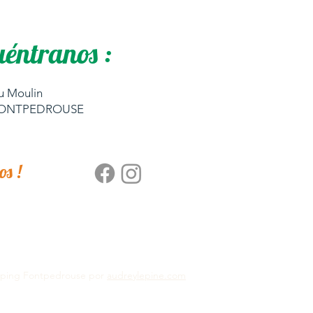
éntranos :
u Moulin
FONTPEDROUSE
s !
ping Fontpedrouse por
audreylepine.com