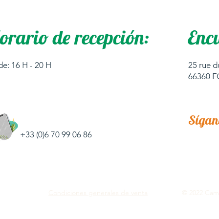
orario de recepción:
Encu
de: 16 H - 20 H
25 rue d
66360 
Sígano
+33 (0)6 70 99 06 86
Condiciones generales de venta
© 2022 Cam