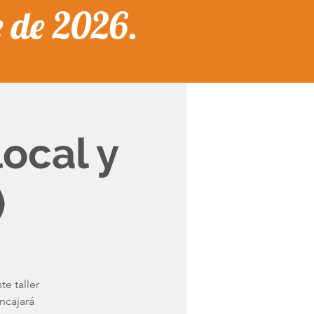
e de 2026.
local y
)
te taller
ncajará