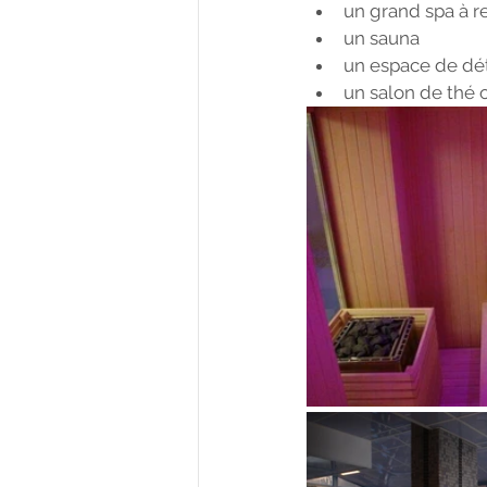
un grand spa à 
un sauna
un espace de dé
un salon de thé 