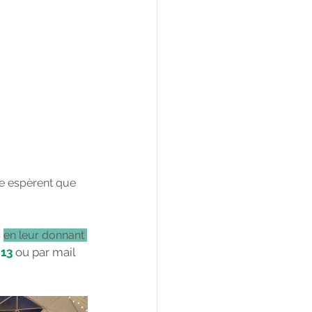
e espèrent que 
 
en leur donnant 
 13
ou par mail 