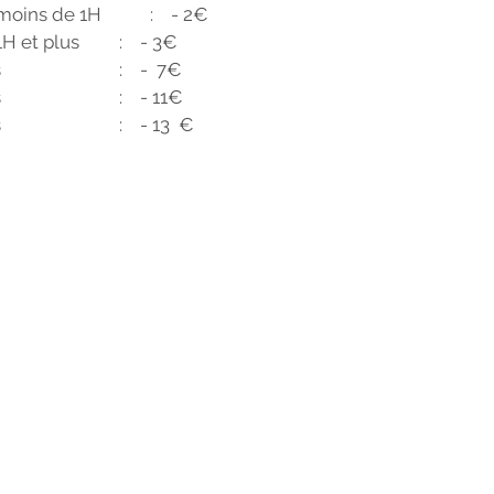
ns de 1H           :    - 2€
1er massage de 1H et plus     	:    - 3€
Pour 2 massages   			:    -  7€ 
Pour 3 massages  			:    - 11€
Pour 4 massages   			:    - 13  €