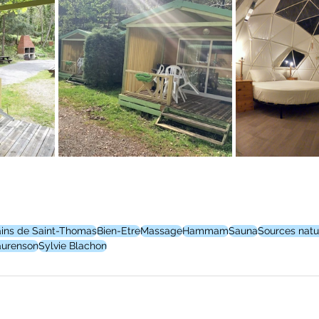
ins de Saint-Thomas
Bien-Etre
Massage
Hammam
Sauna
Sources natu
aurenson
Sylvie Blachon