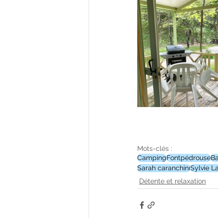
Mots-clés :
Camping
Fontpédrouse
Ba
Sarah caranchini
Sylvie L
Détente et relaxation