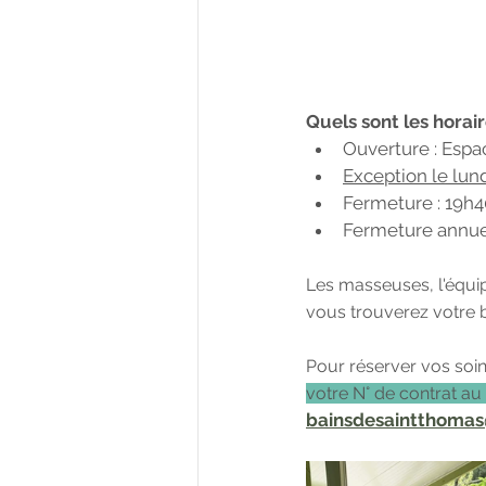
Quels sont les horair
Ouverture : Espac
Exception le lun
Fermeture : 19h40
Fermeture annuell
Les masseuses, l'équi
vous trouverez votre 
Pour réserver vos soi
votre N° de contrat 
bainsdesaintthomas