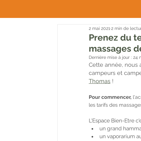
2 mai 2021
2 min de lectu
Prenez du te
massages de
Dernière mise à jour :
24 
Cette année, nous 
campeurs et camp
Thomas
 !
Pour commencer,
 l'a
les tarifs des massag
L'Espace Bien-Etre c'e
un grand hammam 
un vaporarium a