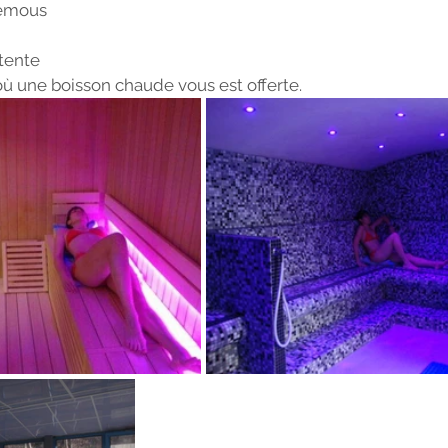
remous
tente 
où une boisson chaude vous est offerte.